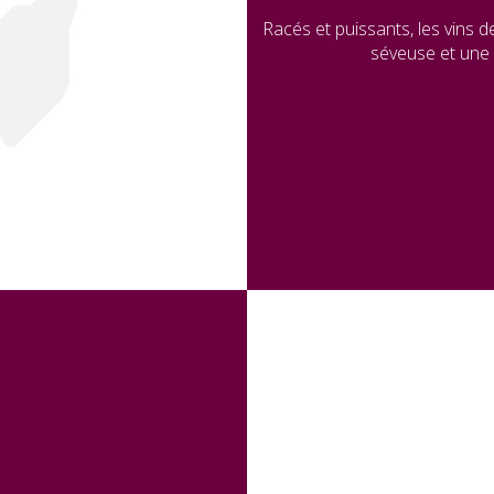
Racés et puissants, les vins d
séveuse et une f