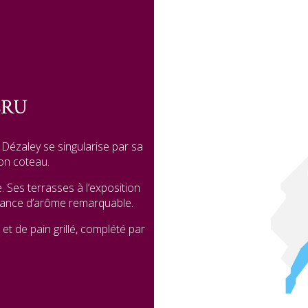
CRU
Dézaley se singularise par sa
son coteau.
. Ses terrasses à l’exposition
stance d’arôme remarquable.
t de pain grillé, complété par