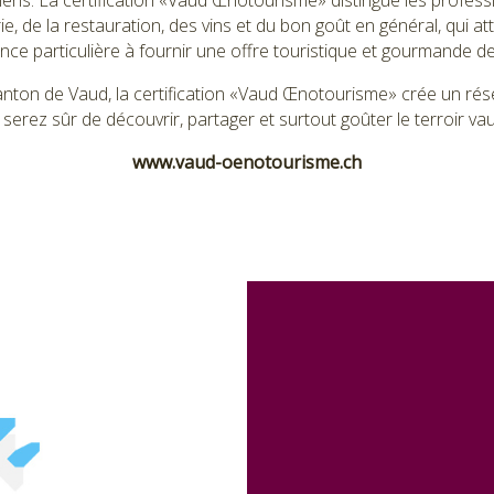
riens. La certification «Vaud Œnotourisme» distingue les profes
erie, de la restauration, des vins et du bon goût en général, qui a
nce particulière à fournir une offre touristique et gourmande de 
 canton de Vaud, la certification «Vaud Œnotourisme» crée un rés
serez sûr de découvrir, partager et surtout goûter le terroir va
www.vaud-oenotourisme.ch