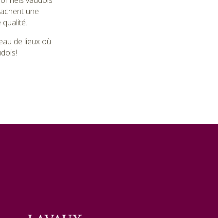
sionnels vaudois
ttachent une
qualité.
eau de lieux où
udois!