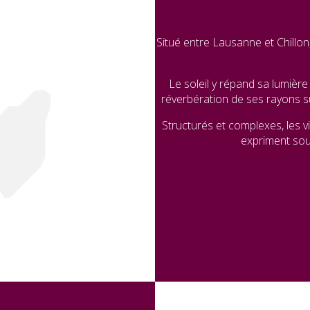
Situé entre Lausanne et Chillon
Le soleil y répand sa lumièr
réverbération de ses rayons s
Structurés et complexes, les v
expriment souv