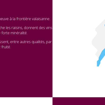
neuve à la frontière valaisanne.
che les raisins, donnent des vins
 forte minéralité.
sent, entre autres qualités, par
 fruité.