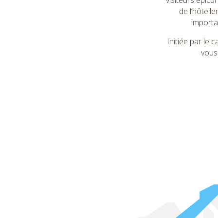
visiteurs épicu
de l’hôtell
importa
Initiée par le
vous 