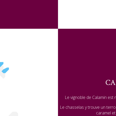
CA
Le vignoble de Calamin est 
Le chasselas y trouve un terro
caramel et